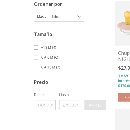
Ordenar por
Tamaño
+18 M (4)
Chup
0 A 6 M (6)
NIG
Blush
6 A 18 M (7)
$27.
3
x
$9.
interé
Precio
Desde
Hasta
Co
Aplicar