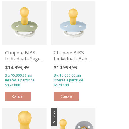
Chupete BIBS
Chupete BIBS
Individual - Sage
Individual - Baby
GLOW
Blue GLOW
$14.999,99
$14.999,99
3
x
$5.000,00
sin
3
x
$5.000,00
sin
interés
interés
Comprar
Comprar
Sin stock