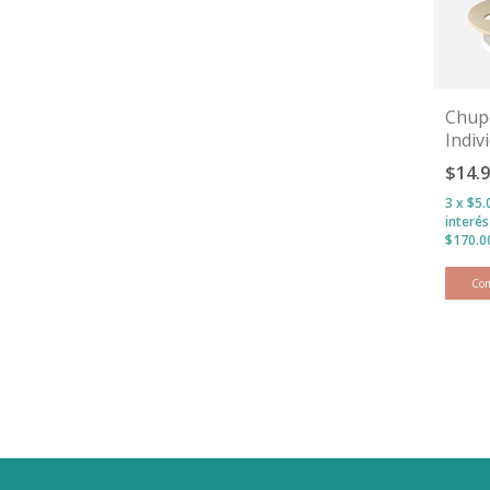
Chup
Indivi
Vani
$14.
3
x
$5.
interé
Co