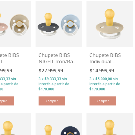
ete BIBS
Chupete BIBS
Chupete BIBS
HT
NIGHT Iron/Baby
Individual -
/Vanilla
Blue
Vanilla GLOW
999,99
$27.999,99
$14.999,99
333,33
sin
3
x
$9.333,33
sin
3
x
$5.000,00
sin
s
interés
interés
mprar
Comprar
Comprar