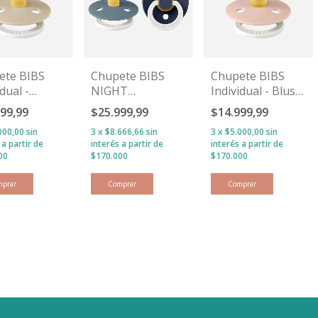
ete BIBS
Chupete BIBS
Chupete BIBS
dual -
NIGHT
Individual - Blush
lla GLOW
Petrol/Deep
GLOW
999,99
$25.999,99
$14.999,99
Space
000,00
sin
3
x
$8.666,66
sin
3
x
$5.000,00
sin
s
interés
interés
mprar
Comprar
Comprar