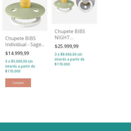
Chupete BIBS
NIGHT
Chupete BIBS
Sage/Cloud
Individual - Sage
$25.999,99
GLOW
$14.999,99
3
x
$8.666,66
sin
interés
3
x
$5.000,00
sin
interés
Comprar