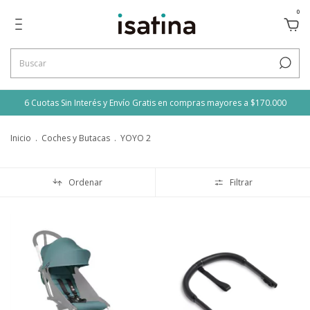
0
6 Cuotas Sin Interés y Envío Gratis en compras mayores a $170.000
Inicio
.
Coches y Butacas
.
YOYO 2
Ordenar
Filtrar