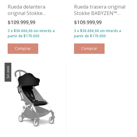
Rueda delantera
Rueda trasera original
original Stokke
Stokke BABYZEN™
BABYZEN™ YOYO²
YOYO²
$109.999,99
$109.999,99
3
x
$36.666,66
sin interés
3
x
$36.666,66
sin interés
Sin stock