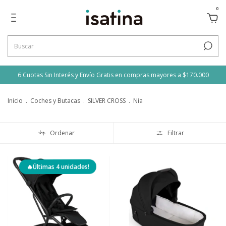
0
6 Cuotas Sin Interés y Envío Gratis en compras mayores a $170.000
Inicio
.
Coches y Butacas
.
SILVER CROSS
.
Nia
Ordenar
Filtrar
🔥Últimas 4 unidades!