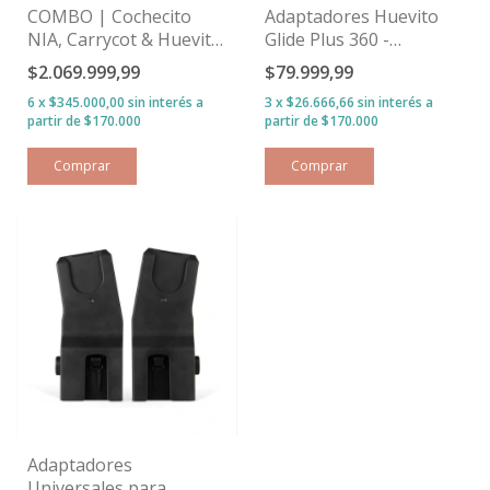
COMBO | Cochecito
Adaptadores Huevito
NIA, Carrycot & Huevito
Glide Plus 360 -
- Onyx
Cochecito Nia de Silver
$2.069.999,99
$79.999,99
Cross
6
x
$345.000,00
sin interés
3
x
$26.666,66
sin interés
Adaptadores
Universales para