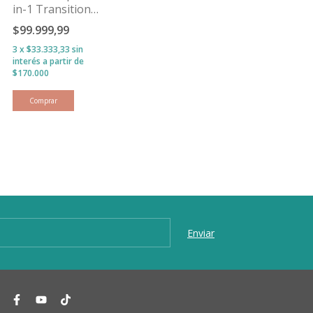
in-1 Transition
Bag - 2.5 TOG -
$99.999,99
Oliva Abejitas
3
x
$33.333,33
sin
interés
Comprar