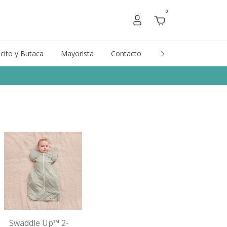
0
cito y Butaca
Mayorista
Contacto
Marcas
Gift Car
Swaddle Up™ 2-