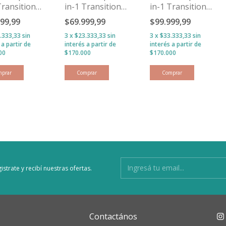
Transition
in-1 Transition
in-1 Transition
 1.0 TOG -
Bag - 1.0 TOG -
Bag - 2.5 TOG -
999,99
$69.999,99
$99.999,99
a
Gris
Blanco
.333,33
sin
3
x
$23.333,33
sin
3
x
$33.333,33
sin
s
interés
interés
mprar
Comprar
Comprar
istrate y recibí nuestras ofertas.
Contactános