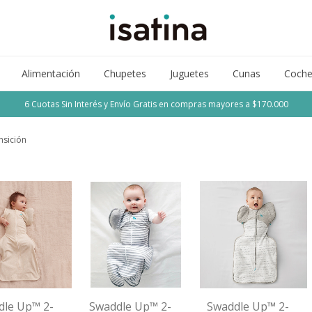
Alimentación
Chupetes
Juguetes
Cunas
Coche
6 Cuotas Sin Interés y Envío Gratis en compras mayores a $170.000
nsición
dle Up™ 2-
Swaddle Up™ 2-
Swaddle Up™ 2-