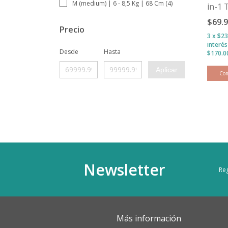
M (medium) | 6 - 8,5 Kg | 68 Cm (4)
in-1 
Bag -
$69.
Aven
Precio
3
x
$23
interé
Desde
Hasta
Aplicar
Co
Newsletter
Reg
Más información