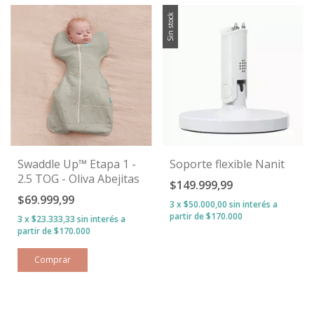
Sin stock
Swaddle Up™ Etapa 1 -
Soporte flexible Nanit
2.5 TOG - Oliva Abejitas
$149.999,99
$69.999,99
3
x
$50.000,00
sin interés
3
x
$23.333,33
sin interés
Comprar