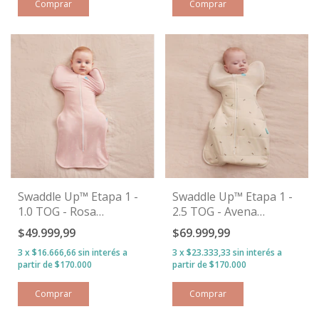
Comprar
Comprar
Swaddle Up™ Etapa 1 -
Swaddle Up™ Etapa 1 -
1.0 TOG - Rosa
2.5 TOG - Avena
Estrellitas
Abejitas
$49.999,99
$69.999,99
3
x
$16.666,66
sin interés
3
x
$23.333,33
sin interés
Comprar
Comprar