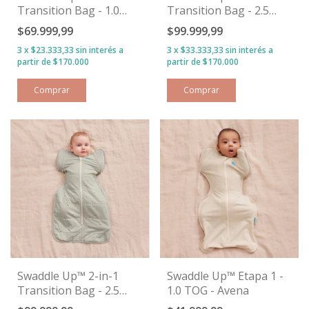
Transition Bag - 1.0
Transition Bag - 2.5
TOG - Gris
TOG - Blanco
$69.999,99
$99.999,99
3
x
$23.333,33
sin interés
3
x
$33.333,33
sin interés
Comprar
Comprar
Swaddle Up™ 2-in-1
Swaddle Up™ Etapa 1 -
Transition Bag - 2.5
1.0 TOG - Avena
TOG - Oliva Abejitas