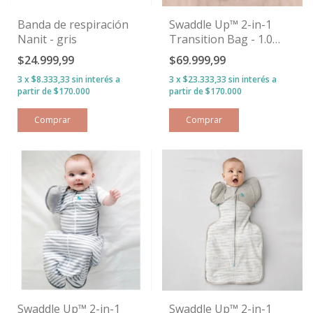
Banda de respiración
Swaddle Up™ 2-in-1
Nanit - gris
Transition Bag - 1.0
TOG - Avena
$24.999,99
$69.999,99
3
x
$8.333,33
sin interés
3
x
$23.333,33
sin interés
Comprar
Comprar
Swaddle Up™ 2-in-1
Swaddle Up™ 2-in-1