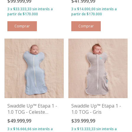
$99.999,99
$41.999,99
3
x
$33.333,33
sin interés
3
x
$14.000,00
sin interés
Comprar
Comprar
Swaddle Up™ Etapa 1 -
Swaddle Up™ Etapa 1 -
1.0 TOG - Celeste
1.0 TOG - Gris
Estrellitas
$49.999,99
$39.999,99
3
x
$16.666,66
sin interés
3
x
$13.333,33
sin interés