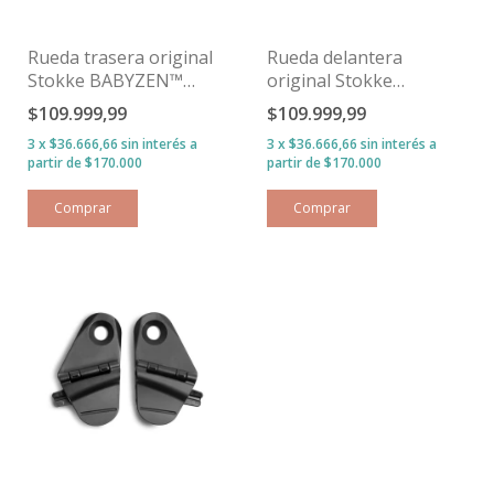
Rueda trasera original
Rueda delantera
Stokke BABYZEN™
original Stokke
YOYO²
BABYZEN™ YOYO²
$109.999,99
$109.999,99
3
x
$36.666,66
sin interés
3
x
$36.666,66
sin interés