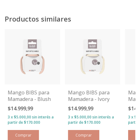
Productos similares
Mango BIBS para
Mango BIBS para
Mang
Mamadera - Blush
Mamadera - Ivory
Mama
$14.999,99
$14.999,99
$14.
3
x
$5.000,00
sin interés
3
x
$5.000,00
sin interés
3
x
$5