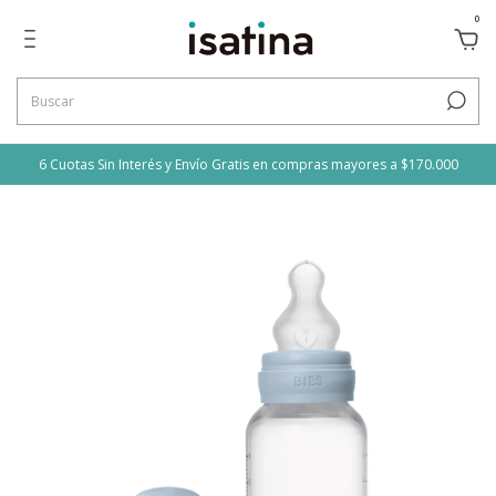
0
6 Cuotas Sin Interés y Envío Gratis en compras mayores a $170.000