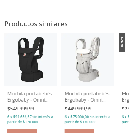
Productos similares
Sin stock
Mochila portabebés
Mochila portabebés
Moch
Ergobaby - Omni
Ergobaby - Omni
Ergo
DELUXE Algodón
CLASSIC 360
$549.999,99
$449.999,99
$299
6
x
$91.666,67
sin interés
6
x
$75.000,00
sin interés
6
x
$5