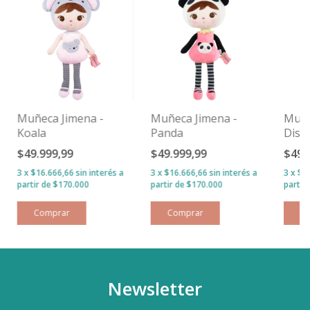
Muñeca Jimena -
Muñeca Jimena -
Muñe
Koala
Panda
Dise
Gati
$49.999,99
$49.999,99
$49.
3
x
$16.666,66
sin interés
3
x
$16.666,66
sin interés
3
x
$1
Newsletter