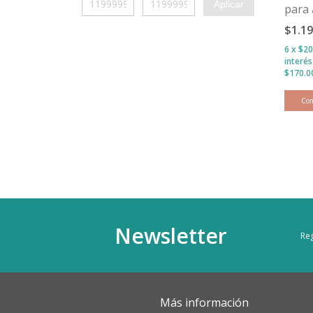
Aplicar
para 
Silve
$1.1
Almo
6
x
$20
interé
Newsletter
Reg
Más información