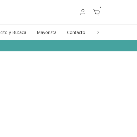
0
cito y Butaca
Mayorista
Contacto
Marcas
Gift Car