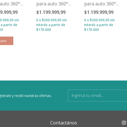
auto 360°
para auto 360°
para auto 360°
r Cross -
Silver Cross -
Silver Cross -
99.999,99
$1.199.999,99
$1.199.999,99
nd
Space
Glacier
0.000,00
sin
6
x
$200.000,00
sin
6
x
$200.000,00
sin
s
interés
interés
istrate y recibí nuestras ofertas.
Contactános