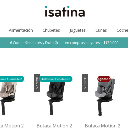
Alimentación
Chupetes
Juguetes
Cunas
Coche
6 Cuotas Sin Interés y Envío Gratis en compras mayores a $170.000
imas 2 unidades!
🔥Últimas 2 unidades!
Agotado
Sin stock
Sin stock
ca Motion 2
Butaca Motion 2
Butaca Motion 2