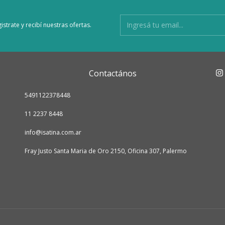
istrate y recibí nuestras ofertas.
Contactános
5491122378448
11 2237 8448
info@isatina.com.ar
Fray Justo Santa Maria de Oro 2150, Oficina 307, Palermo