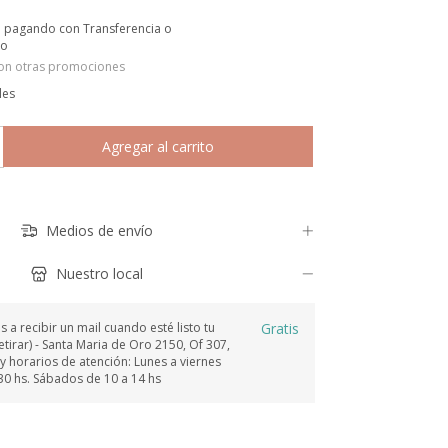
o
pagando con Transferencia o
io
on otras promociones
les
Medios de envío
Nuestro local
a recibir un mail cuando esté listo tu
Gratis
tirar) - Santa Maria de Oro 2150, Of 307,
y horarios de atención: Lunes a viernes
30 hs. Sábados de 10 a 14 hs