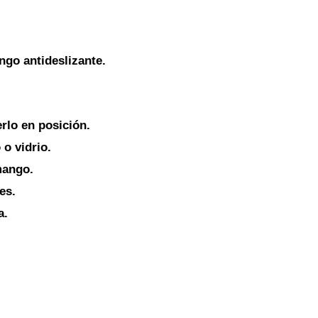
ngo antideslizante.
rlo en posición.
o vidrio.
mango.
es.
a.