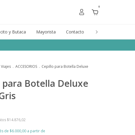
0
cito y Butaca
Mayorista
Contacto
Marcas
Gift Car
 Viajes
.
ACCESORIOS
.
Cepillo para Botella Deluxe
o para Botella Deluxe
Gris
stos
$14.876,02
rés de
$6.000,00