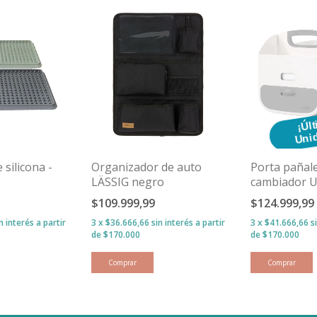
¡
lt
i
 silicona -
Organizador de auto
Porta pañal
LÄSSIG negro
cambiador U
$109.999,99
$124.999,99
in interés
3
x
$36.666,66
sin interés
3
x
$41.666,66
s