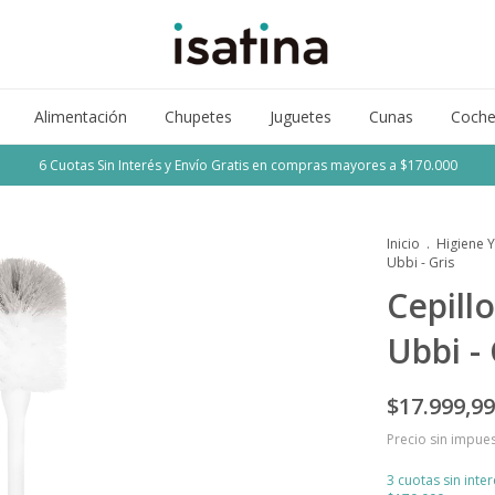
Alimentación
Chupetes
Juguetes
Cunas
Coche
6 Cuotas Sin Interés y Envío Gratis en compras mayores a $170.000
Inicio
.
Higiene Y
Ubbi - Gris
Cepill
Ubbi - 
$17.999,99
Precio sin impue
3
cuotas sin inte