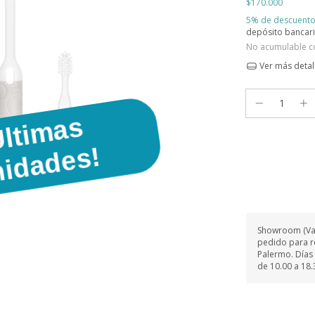
5% de descuent
depósito bancar
No acumulable c
Ver más detal
¡
Ú
l
t
i
m
s
n
i
d
a
d
e
s
!
a
U
Showroom (Vas 
pedido para re
Palermo. Días 
de 10.00 a 18.