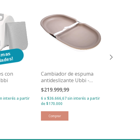
Ú
im
s
n
d
a
d
e
s
¡
lt
i
a
U
!
es con
Cambiador de espuma
Almohadilla
bbi
antideslizante Ubbi -
para las Rod
Taupe
$219.999,99
$46.999,99
in interés
6
x
$36.666,67
sin interés
3
x
$15.666,66
s