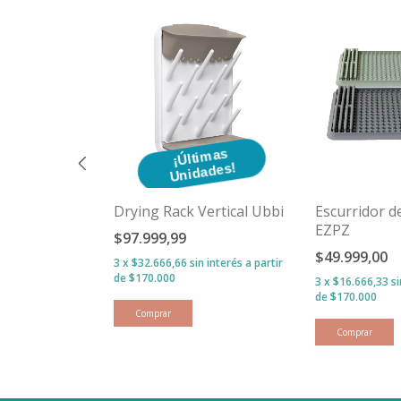
Ú
im
s
n
d
a
d
e
s
¡Ú
ltim
s
n
id
a
d
e
s
a
U
!
a
U
!
toallitas
Drying Rack Vertical Ubbi
Escurridor de
bi
EZPZ
$97.999,99
$49.999,00
3
x
$32.666,66
sin interés
n interés
3
x
$16.666,33
s
Comprar
Comprar