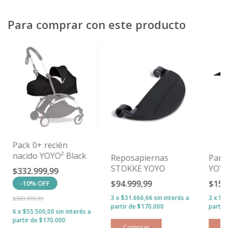
Para comprar con este producto
Pack 0+ recién
nacido YOYO² Black
Reposapiernas
Para
STOKKE YOYO
YOYO
$332.999,99
$94.999,99
$159
-
10
%
OFF
3
x
$31.666,66
sin interés
3
x
$5
$369.999,99
6
x
$55.500,00
sin interés