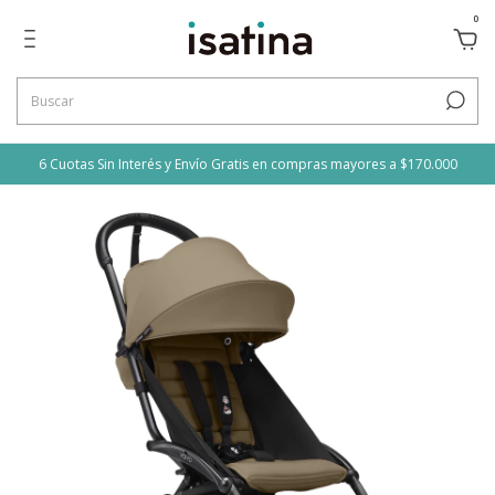
0
6 Cuotas Sin Interés y Envío Gratis en compras mayores a $170.000