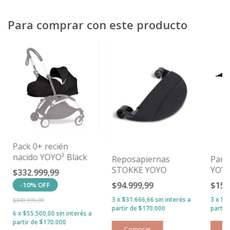
Para comprar con este producto
Pack 0+ recién
nacido YOYO² Black
Reposapiernas
Para
STOKKE YOYO
YOYO
$332.999,99
$94.999,99
$159
-
10
%
OFF
3
x
$31.666,66
sin interés
3
x
$5
$369.999,99
6
x
$55.500,00
sin interés