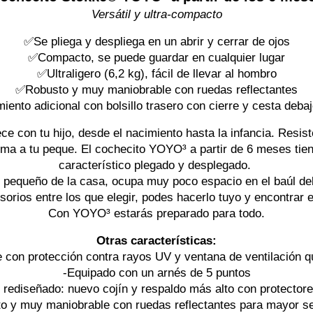
Versátil y ultra-compacto
✅Se pliega y despliega en un abrir y cerrar de ojos
✅Compacto, se puede guardar en cualquier lugar
✅Ultraligero (6,2 kg), fácil de llevar al hombro
✅Robusto y muy maniobrable con ruedas reflectantes
nto adicional con bolsillo trasero con cierre y cesta debaj
e con tu hijo, desde el nacimiento hasta la infancia. Resis
ma a tu peque. El cochecito YOYO³ a partir de 6 meses tiene 
característico plegado y desplegado. 
pequeño de la casa, ocupa muy poco espacio en el baúl del
ios entre los que elegir, podes hacerlo tuyo y encontrar el
Con YOYO³ estarás preparado para todo.
Otras características:
e con protección contra rayos UV y ventana de ventilación q
-Equipado con un arnés de 5 puntos
 rediseñado: nuevo cojín y respaldo más alto con protector
o y muy maniobrable con ruedas reflectantes para mayor s