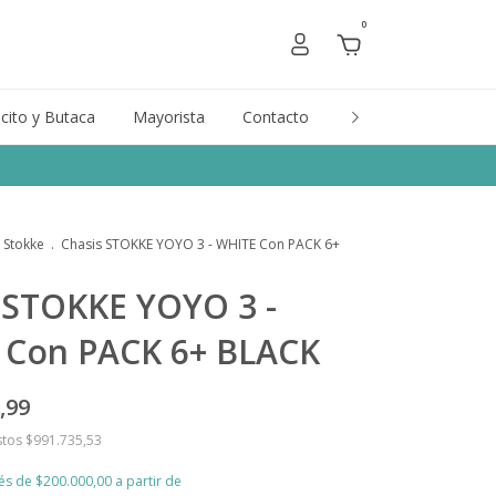
0
cito y Butaca
Mayorista
Contacto
Marcas
Gift Car
Stokke
.
Chasis STOKKE YOYO 3 - WHITE Con PACK 6+
 STOKKE YOYO 3 -
 Con PACK 6+ BLACK
,99
stos
$991.735,53
rés de
$200.000,00