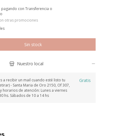
o
pagando con Transferencia o
io
on otras promociones
les
Nuestro local
a recibir un mail cuando esté listo tu
Gratis
tirar) - Santa Maria de Oro 2150, Of 307,
y horarios de atención: Lunes a viernes
30 hs. Sábados de 10 a 14 hs
es