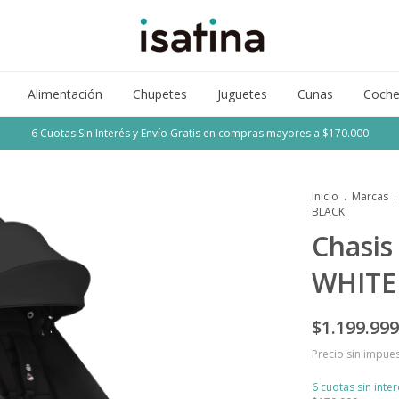
Alimentación
Chupetes
Juguetes
Cunas
Coche
6 Cuotas Sin Interés y Envío Gratis en compras mayores a $170.000
Inicio
.
Marcas
.
BLACK
Chasis
WHITE
$1.199.999
Precio sin impue
6
cuotas sin inte