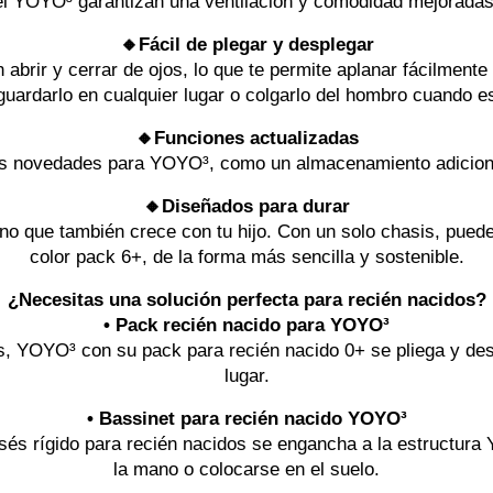
el YOYO³ garantizan una ventilación y comodidad mejoradas
🔸Fácil de plegar y desplegar
brir y cerrar de ojos, lo que te permite aplanar fácilmente
uardarlo en cualquier lugar o colgarlo del hombro cuando es
🔸Funciones actualizadas
s novedades para YOYO³, como un almacenamiento adicional
🔸Diseñados para durar
o que también crece con tu hijo. Con un solo chasis, puedes
color pack 6+, de la forma más sencilla y sostenible.
¿Necesitas una solución perfecta para recién nacidos?
• Pack recién nacido para YOYO³
, YOYO³ con su pack para recién nacido 0+ se pliega y desp
lugar.
• Bassinet para recién nacido YOYO³
isés rígido para recién nacidos se engancha a la estructura 
la mano o colocarse en el suelo.