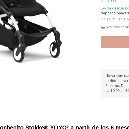
5% de descuent
depósito bancar
No acumulable c
Ver más detal
Showroom (Vas 
pedido para re
Palermo. Días 
de 10.00 a 18.
ochecito Stokke® YOYO³ a partir de los 6 mes