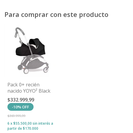
Para comprar con este producto
Pack 0+ recién
nacido YOYO² Black
$332.999,99
-
10
%
OFF
$369.999,99
6
x
$55.500,00
sin interés