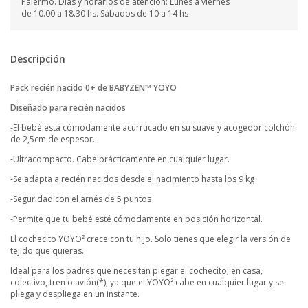
Palermo. Días y horarios de atención: Lunes a viernes
de 10.00 a 18.30 hs. Sábados de 10 a 14 hs
Descripción
Pack recién nacido 0+ de BABYZEN™ YOYO
Diseñado para recién nacidos
-El bebé está cómodamente acurrucado en su suave y acogedor colchón
de 2,5cm de espesor.
-Ultracompacto. Cabe prácticamente en cualquier lugar.
-Se adapta a recién nacidos desde el nacimiento hasta los 9 kg
-Seguridad con el arnés de 5 puntos
-Permite que tu bebé esté cómodamente en posición horizontal.
El cochecito YOYO² crece con tu hijo. Solo tienes que elegir la versión de
tejido que quieras.
Ideal para los padres que necesitan plegar el cochecito; en casa,
colectivo, tren o avión(*), ya que el YOYO² cabe en cualquier lugar y se
pliega y despliega en un instante.