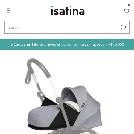
0
6 Cuotas Sin Interés y Envío Gratis en compras mayores a $170.000