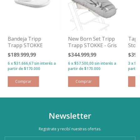
Bandeja Tripp
New Born Set Tripp
Tapo
Trapp STOKKE
Trapp STOKKE - Gris
Stok
$189.999,99
$344.999,99
$39.
6
x
$31.666,67
sin interés
6
x
$57.500,00
sin interés
3
x
$1
Comprar
Newsletter
Registrate y recibí nuestras ofertas.