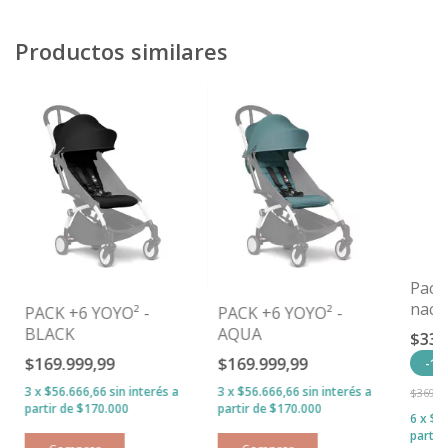
Productos similares
Pack
naci
PACK +6 YOYO² -
PACK +6 YOYO² -
BLACK
AQUA
$332
$169.999,99
$169.999,99
-
10
3
x
$56.666,66
sin interés
3
x
$56.666,66
sin interés
$369.9
6
x
$5