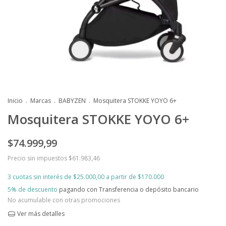
Inicio
.
Marcas
.
BABYZEN
.
Mosquitera STOKKE YOYO 6+
Mosquitera STOKKE YOYO 6+
$74.999,99
Precio sin impuestos
$61.983,46
3
cuotas sin interés de
$25.000,00
5% de descuento
pagando con Transferencia o depósito bancario
No acumulable con otras promociones
Ver más detalles