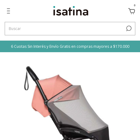
0
6 Cuotas Sin Interés y Envío Gratis en compras mayores a $170.000